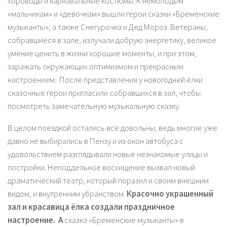
хороводы и карнавальные костюмы. К немолодым
«мальчикам» и «девочкам» вышли герои сказки «Бременские
музыканты», а также Снегурочка и Дед Мороз. Ветераны,
собравшиеся в зале, излучали добрую энергетику, великое
умение ценить в жизни хорошие моменты, и при этом,
заражать окружающих оптимизмом и прекрасным
настроением. После представления у новогодней ёлки
сказочные герои пригласили собравшихся в зал, чтобы
посмотреть замечательную музыкальную сказку.
В целом поездкой остались все довольны, ведь многие уже
давно не выбирались в Пензу и из окон автобуса с
удовольствием разглядывали новые незнакомые улицы и
постройки. Неподдельное восхищение вызвал новый
драматический театр, который поразил и своим внешним
видом, и внутренним убранством.
Красочно украшенный
зал и красавица ёлка создали праздничное
настроение.
А
сказка «Бременские музыканты» в