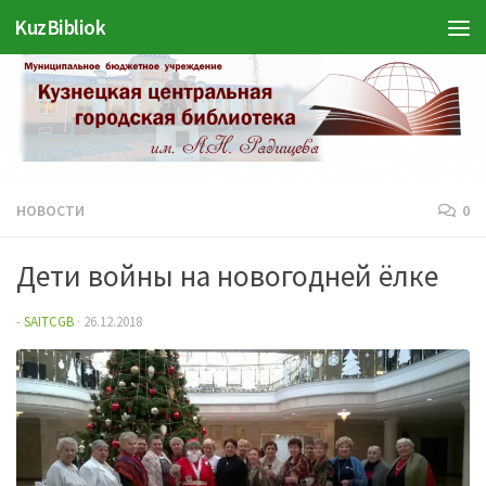
Войти
KuzBibliok
Перейти к содержимому
НОВОСТИ
0
Дети войны на новогодней ёлке
-
SAITCGB
·
26.12.2018