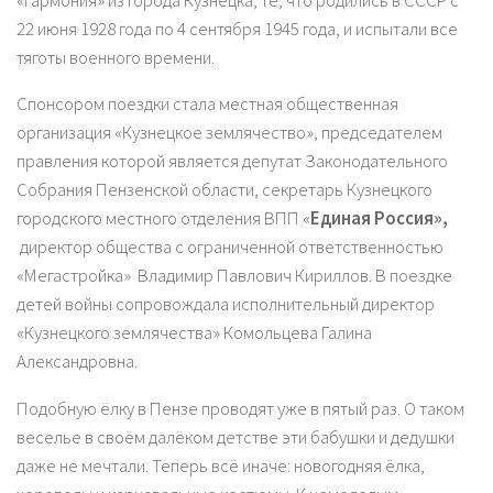
«Гармония» из города Кузнецка, те, что родились в СССР с
22 июня 1928 года по 4 сентября 1945 года, и испытали все
тяготы военного времени.
Спонсором поездки стала местная общественная
организация «Кузнецкое землячество», председателем
правления которой является депутат Законодательного
Собрания Пензенской области, секретарь Кузнецкого
городского местного отделения ВПП «
Единая Россия
»,
директор общества с ограниченной ответственностью
«Мегастройка» Владимир Павлович Кириллов. В поездке
детей войны сопровождала исполнительный директор
«Кузнецкого землячества» Комольцева Галина
Александровна.
Подобную ёлку в Пензе проводят уже в пятый раз. О таком
веселье в своём далёком детстве эти бабушки и дедушки
даже не мечтали. Теперь всё иначе: новогодняя ёлка,