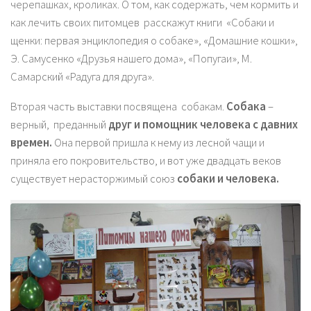
черепашках, кроликах. О том, как содержать, чем кормить и
как лечить своих питомцев расскажут книги «Собаки и
щенки: первая энциклопедия о собаке», «Домашние кошки»,
Э. Самусенко «Друзья нашего дома», «Попугаи», М.
Самарский «Радуга для друга».
Вторая часть выставки посвящена собакам.
Собака
–
верный, преданный
друг и помощник человека с давних
времен
.
Она первой пришла к нему из лесной чащи и
приняла его покровительство, и вот уже двадцать веков
существует нерасторжимый союз
собаки и человека
.