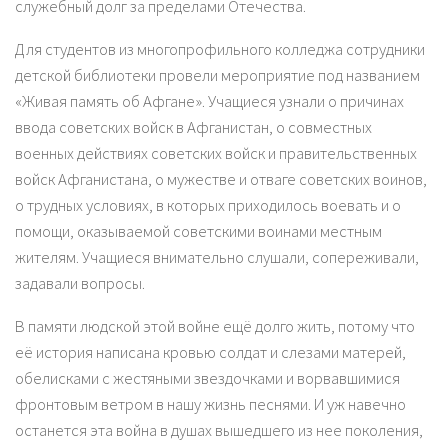
служебный долг за пределами Отечества.
Для студентов из многопрофильного колледжа сотрудники
детской библиотеки провели мероприятие под названием
«Живая память об Афгане». Учащиеся узнали о причинах
ввода советских войск в Афганистан, о совместных
военных действиях советских войск и правительственных
войск Афганистана, о мужестве и отваге советских воинов,
о трудных условиях, в которых приходилось воевать и о
помощи, оказываемой советскими воинами местным
жителям. Учащиеся внимательно слушали, сопереживали,
задавали вопросы.
В памяти людской этой войне ещё долго жить, потому что
её история написана кровью солдат и слезами матерей,
обелисками с жестяными звездочками и ворвавшимися
фронтовым ветром в нашу жизнь песнями. И уж навечно
останется эта война в душах вышедшего из нее поколения,