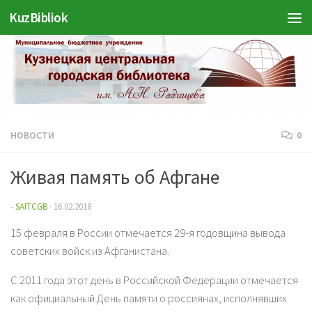
Войти
KuzBibliok
Перейти к содержимому
НОВОСТИ
0
Живая память об Афгане
-
SAITCGB
·
16.02.2018
15 февраля в России отмечается 29-я годовщина вывода
советских войск из Афганистана.
С 2011 года этот день в Российской Федерации отмечается
как официальный День памяти о россиянах, исполнявших