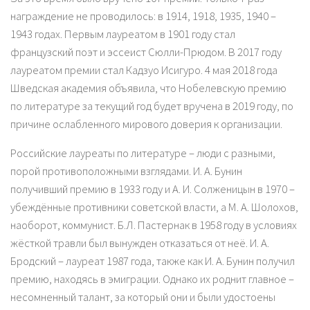
награждение не проводилось: в 1914, 1918, 1935, 1940 –
1943 годах. Первым лауреатом в 1901 году стал
французский поэт и эссеист Сюлли-Прюдом. В 2017 году
лауреатом премии стал Кадзуо Исигуро. 4 мая 2018 года
Шведская академия объявила, что Нобелевскую премию
по литературе за текущий год будет вручена в 2019 году, по
причине ослабленного мирового доверия к организации.
Российские лауреаты по литературе – люди с разными,
порой противоположными взглядами. И. А. Бунин
получивший премию в 1933 году и А. И. Солженицын в 1970 –
убеждённые противники советской власти, а М. А. Шолохов,
наоборот, коммунист. Б.Л. Пастернак в 1958 году в условиях
жёсткой травли был вынужден отказаться от неё. И. А.
Бродский – лауреат 1987 года, также как И. А. Бунин получил
премию, находясь в эмиграции. Однако их роднит главное –
несомненный талант, за который они и были удостоены