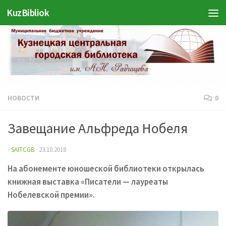
Войти
KuzBibliok
Перейти к содержимому
НОВОСТИ
0
Завещание Альфреда Нобеля
-
SAITCGB
·
23.10.2018
На абонементе юношеской библиотеки открылась
книжная выставка «Писатели — лауреаты
Нобелевской премии».