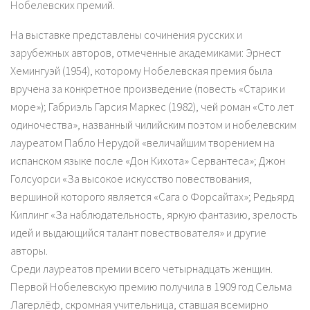
Нобелевских премий.
На выставке представлены сочинения русских и
зарубежных авторов, отмеченные академиками: Эрнест
Хемингуэй (1954), которому Нобелевская премия была
вручена за конкретное произведение (повесть «Старик и
море»); Габриэль Гарсия Маркес (1982), чей роман «Сто лет
одиночества», названный чилийским поэтом и нобелевским
лауреатом Пабло Нерудой «величайшим творением на
испанском языке после «Дон Кихота» Сервантеса»; Джон
Голсуорси «За высокое искусство повествования,
вершиной которого является «Сага о Форсайтах»; Редьярд
Киплинг «За наблюдательность, яркую фантазию, зрелость
идей и выдающийся талант повествователя» и другие
авторы.
Среди лауреатов премии всего четырнадцать женщин.
Первой Нобелевскую премию получила в 1909 год Сельма
Лагерлёф, скромная учительница, ставшая всемирно