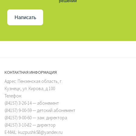
решении
Написать
КОНТАКТНАЯ ИНФОРМАЦИЯ
Адрес: Пензенская область, г.
Кузнецк, ул. Кирова, д.100
Телефон:
(84157) 3-26-14 — абонемент
(84157) 9-00-59 — детский абонемент
(84157) 9-00-60 — зам. директора
(84157) 3-10-82 — директор
E-MAIL: kuzpushk58@yandex.ru