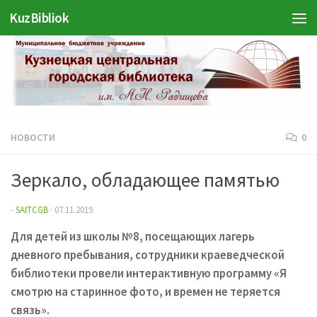
Войти
KuzBibliok
Перейти к содержимому
НОВОСТИ
0
Зеркало, обладающее памятью
-
SAITCGB
·
07.11.2019
Для детей из школы №8, посещающих лагерь
дневного пребывания, сотрудники краеведческой
библиотеки провели интерактивную программу «Я
смотрю на старинное фото, и времен не теряется
связь».