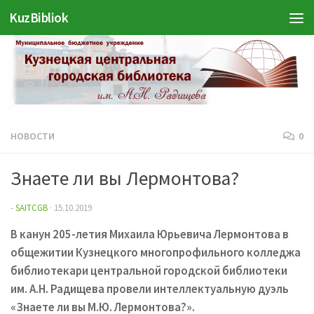
Войти
KuzBibliok
Перейти к содержимому
НОВОСТИ
0
Знаете ли вы Лермонтова?
-
SAITCGB
·
15.10.2019
В канун 205-летия Михаила Юрьевича Лермонтова в
общежитии Кузнецкого многопрофильного колледжа
библиотекари центральной городской библиотеки
им. А.Н. Радищева провели интеллектуальную дуэль
«Знаете ли вы М.Ю. Лермонтова?».