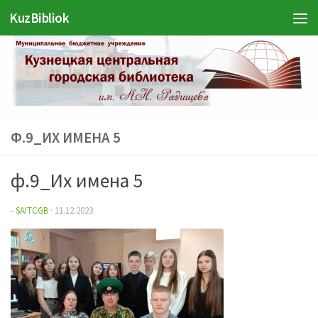
Войти
KuzBibliok
Перейти к содержимому
Ф.9_ИХ ИМЕНА 5
ф.9_Их имена 5
-
SAITCGB
·
11.12.2023