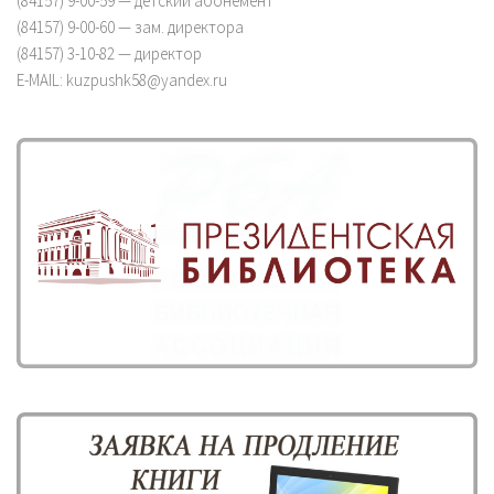
(84157) 9-00-59 — детский абонемент
(84157) 9-00-60 — зам. директора
(84157) 3-10-82 — директор
E-MAIL: kuzpushk58@yandex.ru