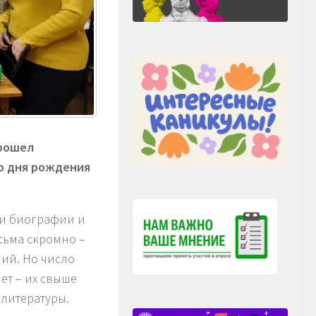
прошел
о дня рождения
и биографии и
сьма скромно –
ний. Но число
ет – их свыше
 литературы.