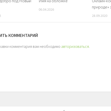
 добро под Новый
Имя на обложке
Онлайн-ко
природе» 
06.04.2026
2
28.09.2020
ИТЬ КОММЕНТАРИЙ
равки комментария вам необходимо
авторизоваться
.