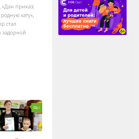
 «Дан приказ:
 родную хату»,
ер стал
я задорной
0