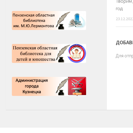
Творим
год
23.12.202
ДОБАВ
Для отп