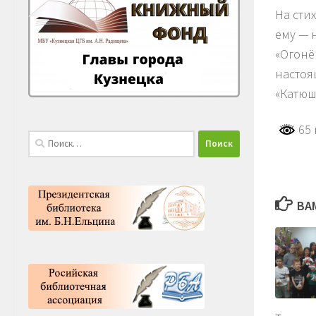
На сти
ему — н
«Огонё
настоя
«Катюш
65 
Найти:
ВА