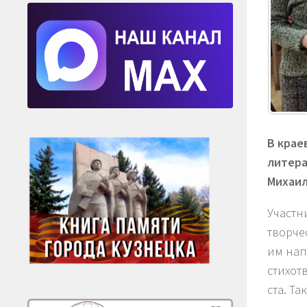
В крае
литера
Михаил
Участн
творче
им нап
стихот
ста. Т