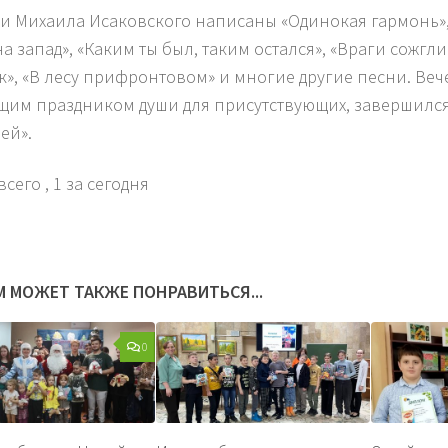
хи Михаила Исаковского написаны «Одинокая гармонь»,
а запад», «Каким ты был, таким остался», «Враги сожгли
к», «В лесу прифронтовом» и многие другие песни. Веч
щим праздником души для присутствующих, завершилс
ей».
всего
, 1 за сегодня
М МОЖЕТ ТАКЖЕ ПОНРАВИТЬСЯ...
0