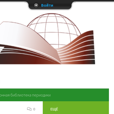
Войти
онная библиотека периодики
0
ЕЩЁ