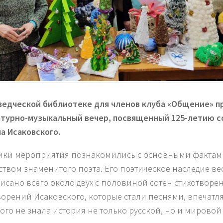
ведческой библиотеке для членов клуба «Общение» 
турно-музыкальный вечер, посвященный 125-летию с
а Исаковского.
ики мероприятия познакомились с основными фактам
ством знаменитого поэта. Его поэтическое наследие ве
исано всего около двух с половиной сотен стихотворе
ворений Исаковского, которые стали песнями, впечатля
акого не знала история не только русской, но и мировой