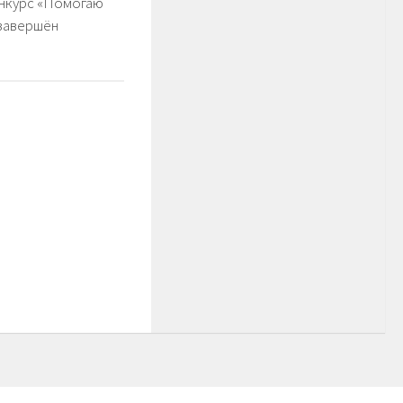
нкурс «Помогаю
завершён