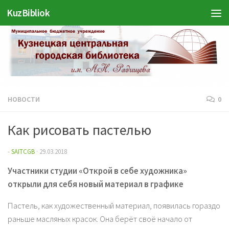
Войти
KuzBibliok
Перейти к содержимому
НОВОСТИ
0
Как рисовать пастелью
-
SAITCGB
·
29.03.2018
Участники студии «Открой в себе художника»
открыли для себя новый материал в графике
Пастель, как художественный материал, появилась гораздо
раньше масляных красок. Она берёт своё начало от