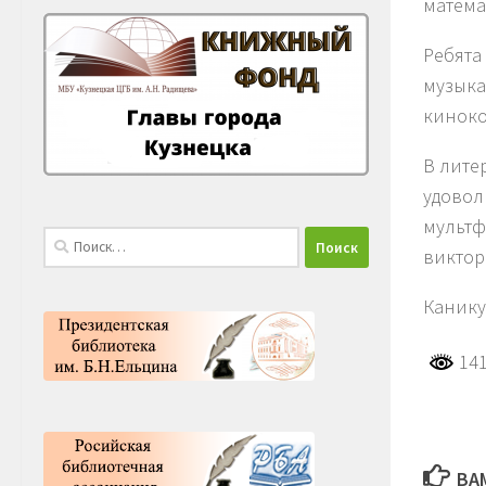
матема
Ребята
музыка
киноко
В лите
удовол
мультф
Найти:
виктор
Канику
141
ВА