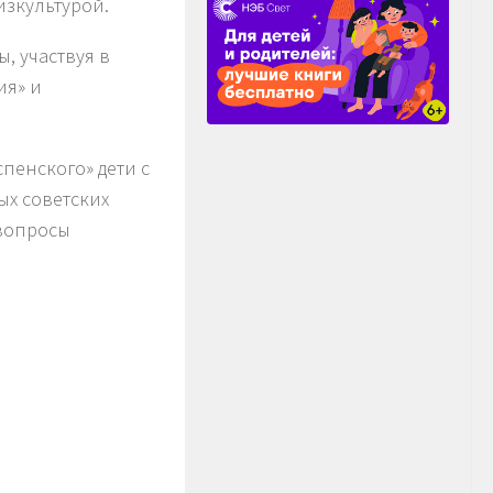
изкультурой.
, участвуя в
ия» и
пенского» дети с
х советских
 вопросы