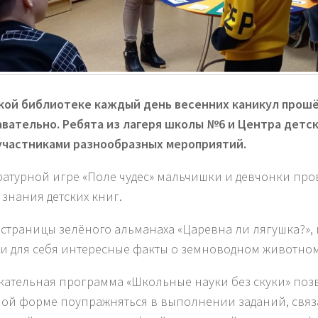
кой библиотеке каждый день весенних каникул прошё
авательно. Ребята из лагеря школы №6 и Центра детс
участниками разнообразных мероприятий.
ратурной игре «Поле чудес» мальчишки и девчонки пр
 знания детских книг.
 страницы зелёного альманаха «Царевна ли лягушка?»
и для себя интересные факты о земноводном животном
кательная программа «Школьные науки без скуки» по
лой форме поупражняться в выполнении заданий, связ