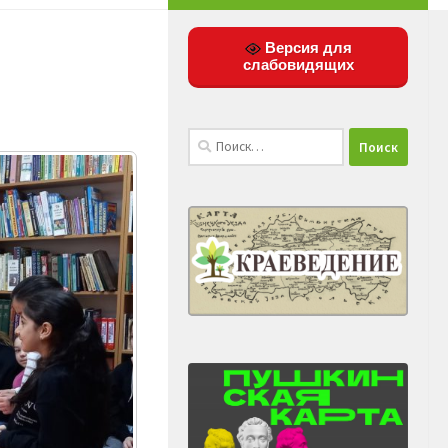
Версия для
слабовидящих
Найти: