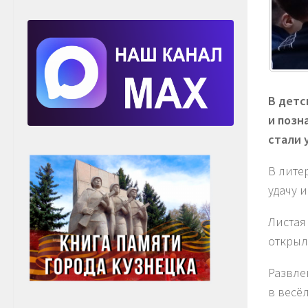
В детс
и позн
стали 
В лите
удачу и
Листая
открыл
Развле
в весё