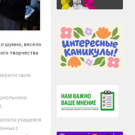
л шумно, весело
кого творчества
оверили свою
, школьники
.
зволила учащимся
анных с