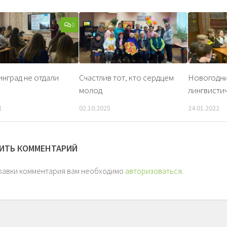
0
нград не отдали
Счастлив тот, кто сердцем
Новогодн
молод
лингвисти
1
02.10.2025
24.01.2022
ИТЬ КОММЕНТАРИЙ
равки комментария вам необходимо
авторизоваться
.