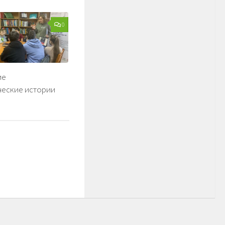
0
ие
ческие истории