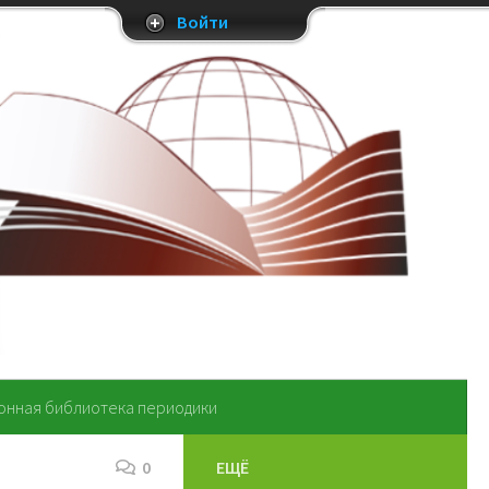
Войти
онная библиотека периодики
0
ЕЩЁ