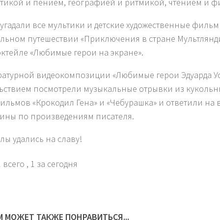
тикой и пением, географией и ритмикой, чтением и ф
 угадали все мультики и детские художественные фильмы
льном путешествии «Приключения в стране Мультлянд
ктейле «Любимые герои на экране».
ратурной видеокомпозиции «Любимые герои Эдуарда Ус
ьствием посмотрели музыкальные отрывки из кукольны
ильмов «Крокодил Гена» и «Чебурашка» и ответили на
ины по произведениям писателя.
лы удались на славу!
 всего
, 1 за сегодня
М МОЖЕТ ТАКЖЕ ПОНРАВИТЬСЯ...