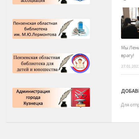
Мы Лени
врагу!
27.01.202
ДОБАВ
Для отп