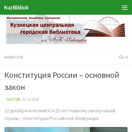
Войти
KuzBibliok
Перейти к содержимому
НОВОСТИ
0
Конституция России – основной
закон
-
SAITCGB
·
07.12.2018
12 декабря исполняется 25 лет главному закону нашей
страны – Конституции Российской Федерации.