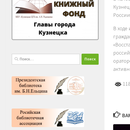
Кузнец
России
В ходе
гражда
«Восст
россий
Найти:
оратор
активн
118
ВА