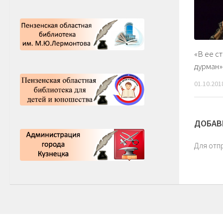
«В ее с
дурман»
01.10.201
ДОБАВ
Для отп