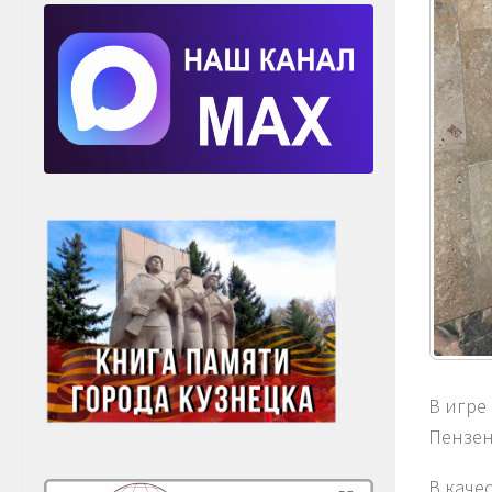
В игре
Пензен
В каче