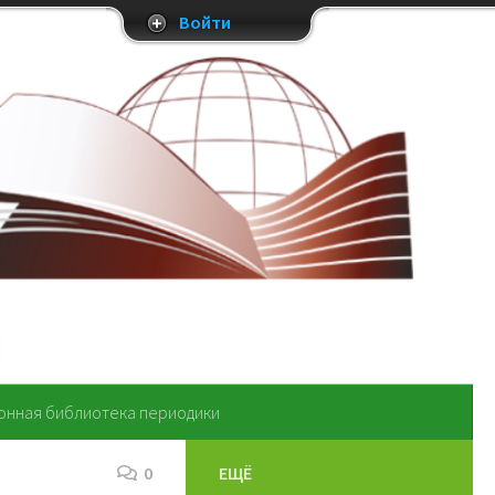
Войти
онная библиотека периодики
0
ЕЩЁ