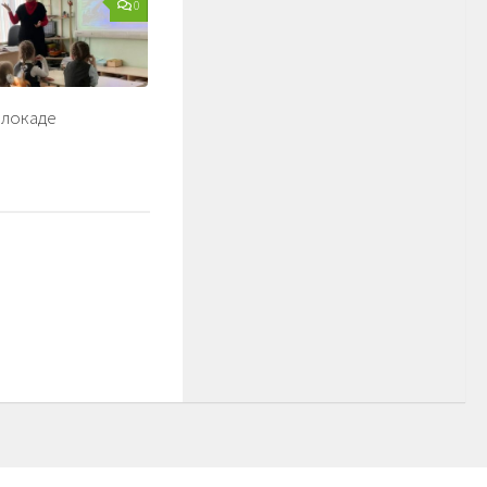
0
блокаде