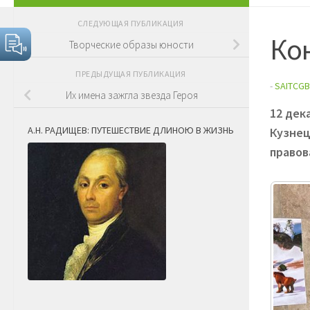
СЛЕДУЮЩАЯ ПУБЛИКАЦИЯ
Ко
Творческие образы юности
ПРЕДЫДУЩАЯ ПУБЛИКАЦИЯ
-
SAITCGB
Их имена зажгла звезда Героя
12 дек
А.Н. РАДИЩЕВ: ПУТЕШЕСТВИЕ ДЛИНОЮ В ЖИЗНЬ
Кузнец
правов