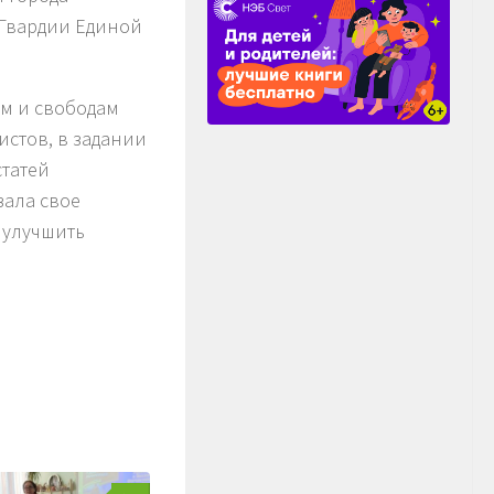
 Гвардии Единой
ам и свободам
истов, в задании
статей
зала свое
 улучшить