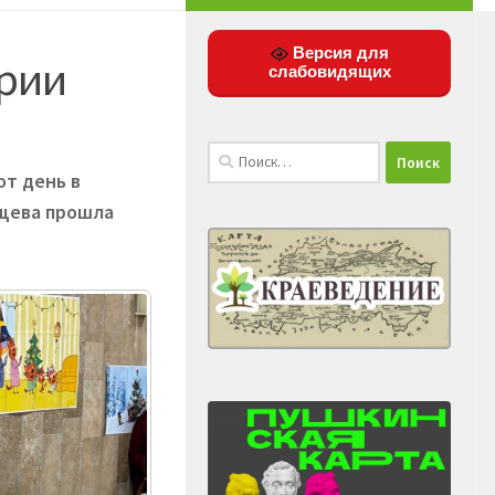
Версия для
ории
слабовидящих
Найти:
от день в
ищева прошла