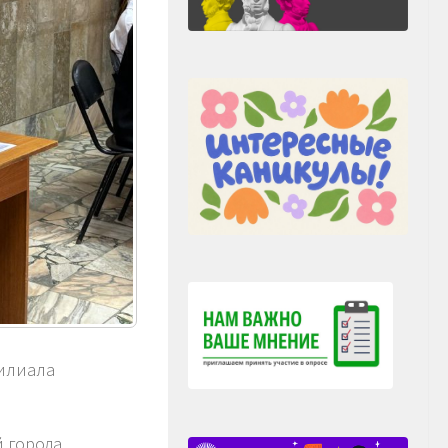
филиала
 города