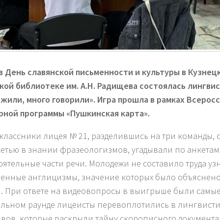
 в День славянской письменности и культуры в Кузне
кой библиотеке им. А.Н. Радищева состоялась лингви
жили, много говорили». Игра прошла в рамках Всерос
рной программы «Пушкинская карта».
классники лицея № 21, разделившись на три команды, с
етью в знании фразеологизмов, угадывали по анкетам
оятельные части речи. Молодежи не составило труда уз
енные англицизмы, значение которых было объяснен
. При ответе на видеовопросы в выигрыше были самы
льном раунде лицеисты перевоплотились в лингвисти
ивов, которые раскрыли тайну скорописного документа к