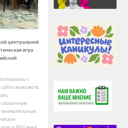
цкой центральной
стическая игра
сийской
остязались с
 сайта знакомств
нать
о сказочным
е внимательные.
ческих
онца XVIII века.