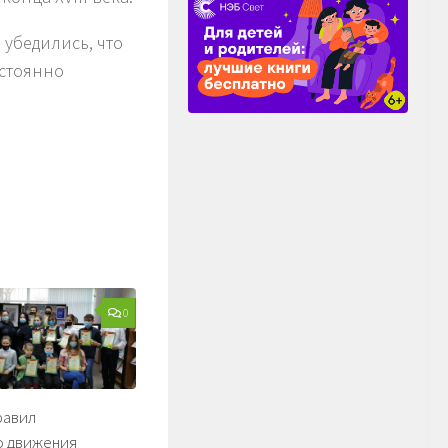
убедились, что
остоянно
0
равил
 движения