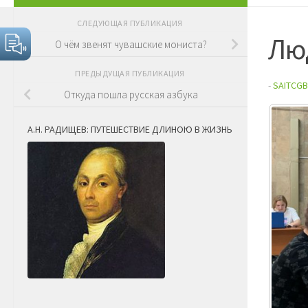
СЛЕДУЮЩАЯ ПУБЛИКАЦИЯ
Лю
О чём звенят чувашские мониста?
ПРЕДЫДУЩАЯ ПУБЛИКАЦИЯ
-
SAITCGB
Откуда пошла русская азбука
А.Н. РАДИЩЕВ: ПУТЕШЕСТВИЕ ДЛИНОЮ В ЖИЗНЬ