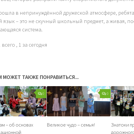
рошла в непринуждённой дружеской атмосфере, ребята 
й язык – это не скучный школьный предмет, а живая, п
ающаяся система.
 всего
, 1 за сегодня
М МОЖЕТ ТАКЖЕ ПОНРАВИТЬСЯ...
0
0
ам – об основах
Великое чудо – семья!
Знатоки п
ационной
дорожного