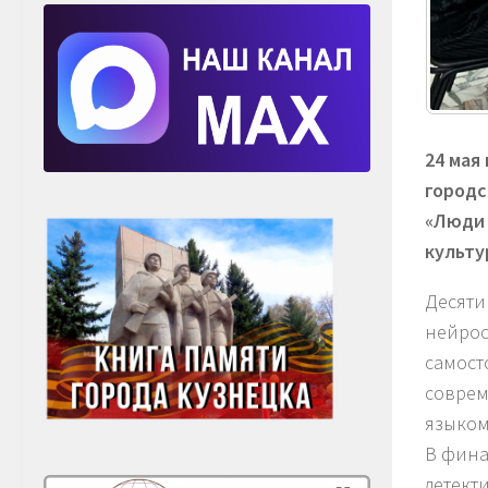
24 мая
городс
«Люди 
культу
Десяти
нейрос
самост
соврем
языком
В фина
детект