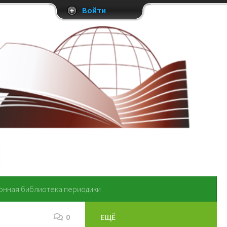
Войти
онная библиотека периодики
0
ЕЩЁ