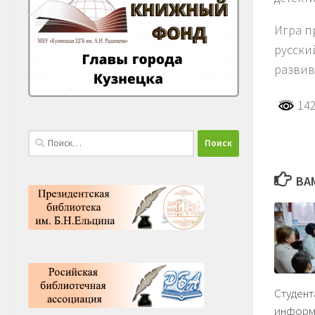
Игра п
русски
развив
142
Найти:
ВА
Студент
информ