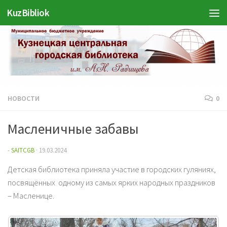
Войти
KuzBibliok
Перейти к содержимому
НОВОСТИ
0
Масленичные забавы
-
SAITCGB
·
19.03.2024
Детская библиотека приняла участие в городских гуляниях,
посвящённых одному из самых ярких народных праздников
– Масленице.