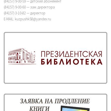
(84157) 9-00-59 — детский абонемент
(84157) 9-00-60 — зам. директора
(84157) 3-10-82 — директор
E-MAIL: kuzpushk58@yandex.ru