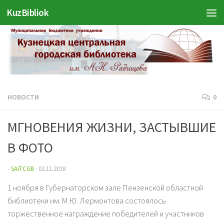
Войти
KuzBibliok
Перейти к содержимому
НОВОСТИ
0
МГНОВЕНИЯ ЖИЗНИ, ЗАСТЫВШИЕ
В ФОТО
-
SAITCGB
·
02.11.2018
1 ноября в Губернаторском зале Пензенской областной
библиотеки им. М.Ю. Лермонтова состоялось
торжественное награждение победителей и участников