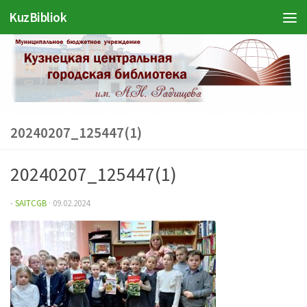
Войти
KuzBibliok
Перейти к содержимому
20240207_125447(1)
20240207_125447(1)
-
SAITCGB
·
09.02.2024