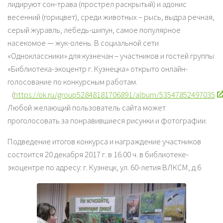
лидируют сон-трава (прострел раскрытый) и адонис
весенний (горицвет), среди животных – рысь, выдра речная,
серый журавль, лебедь-шипун, самое популярное
насекомое — жук-олень. В социальной сети
«Одноклассники» для кузнечан – участников и гостей группы
«Библиотека-экоцентр г. Кузнецка» открыто онлайн-
голосование по конкурсным работам.
(
https://ok.ru/group52848181706891/album/53547852497035
Любой желающий пользователь сайта может
проголосовать за понравившиеся рисунки и фотографии.
Подведение итогов конкурса и награждение участников
состоится 20 декабря 2017 г. в 16.00 ч. в библиотеке-
экоцентре по адресу: г. Кузнецк, ул. 60-летия ВЛКСМ, д.6