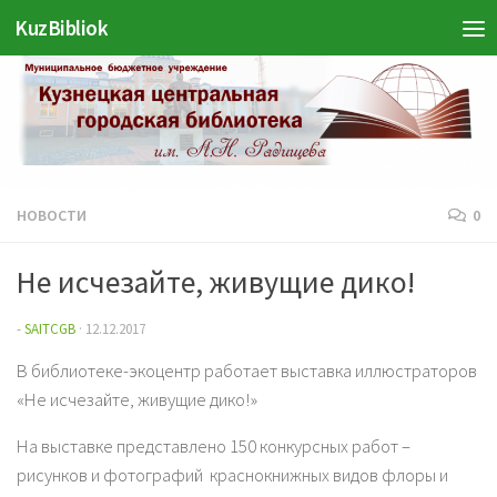
Войти
KuzBibliok
Перейти к содержимому
НОВОСТИ
0
Не исчезайте, живущие дико!
-
SAITCGB
·
12.12.2017
В библиотеке-экоцентр работает выставка иллюстраторов
«Не исчезайте, живущие дико!»
На выставке представлено 150 конкурсных работ –
рисунков и фотографий краснокнижных видов флоры и