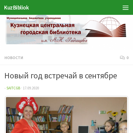
Войти
KuzBibliok
Перейти к содержимому
НОВОСТИ
0
Новый год встречай в сентябре
-
SAITCGB
·
17.09.2020