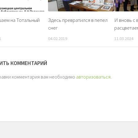
аем на Тотальный
Здесь превратился в пепел
И вновь с 
снег
расцветае
1
04.02.2019
11.03.2024
ИТЬ КОММЕНТАРИЙ
равки комментария вам необходимо
авторизоваться
.