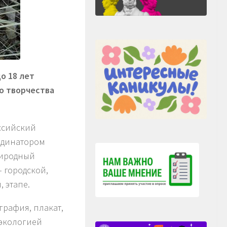
о 18 лет
го творчества
ссийский
ординатором
риродный
 городской,
 этапе.
графия, плакат,
 экологией