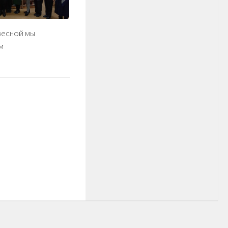
весной мы
м