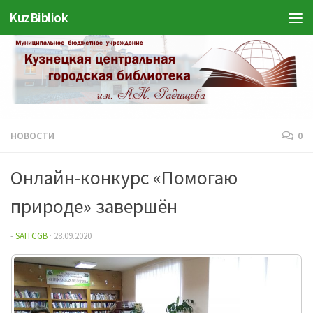
Войти
KuzBibliok
Перейти к содержимому
НОВОСТИ
0
Онлайн-конкурс «Помогаю
природе» завершён
-
SAITCGB
·
28.09.2020