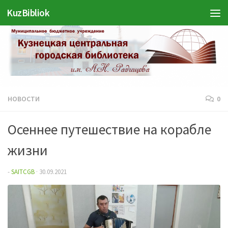
Войти
KuzBibliok
Перейти к содержимому
НОВОСТИ
0
Осеннее путешествие на корабле
жизни
-
SAITCGB
·
30.09.2021