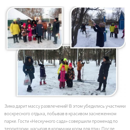
Зима дарит массу развлечений! В этом убедились участники
воскресного отдыха, побывав в красивом заснеженном
парке. Гости «Нескучного сада» совершили променад по
территории, насыпав в кормушки корм для птиц. После