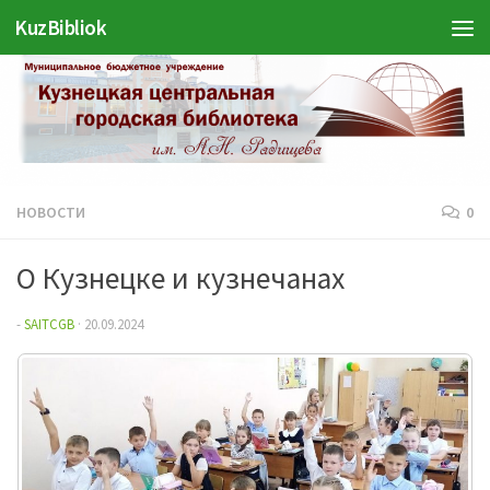
Войти
KuzBibliok
Перейти к содержимому
НОВОСТИ
0
О Кузнецке и кузнечанах
-
SAITCGB
·
20.09.2024