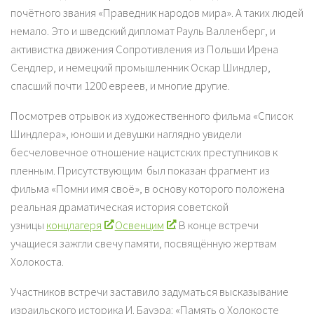
почётного звания «Праведник народов мира». А таких людей
немало. Это и шведский дипломат Рауль Валленберг, и
активистка движения Сопротивления из Польши Ирена
Сендлер, и немецкий промышленник Оскар Шиндлер,
спасший почти 1200 евреев, и многие другие.
Посмотрев отрывок из художественного фильма «Список
Шиндлера», юноши и девушки наглядно увидели
бесчеловечное отношение нацистских преступников к
пленным. Присутствующим был показан фрагмент из
фильма «Помни имя своё», в основу которого положена
реальная драматическая история советской
узницы
концлагеря
Освенцим
. В конце встречи
учащиеся зажгли свечу памяти, посвящённую жертвам
Холокоста.
Участников встречи заставило задуматься высказывание
израильского историка И. Бауэра: «Память о Холокосте