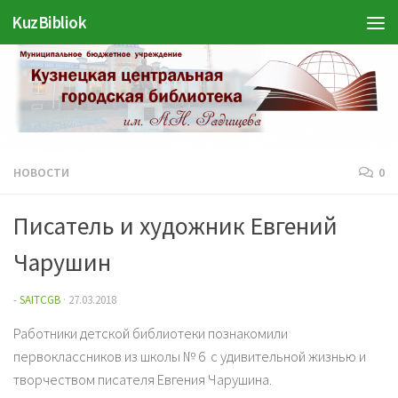
Войти
KuzBibliok
Перейти к содержимому
НОВОСТИ
0
Писатель и художник Евгений
Чарушин
-
SAITCGB
·
27.03.2018
Работники детской библиотеки познакомили
первоклассников из школы № 6 с удивительной жизнью и
творчеством писателя Евгения Чарушина.