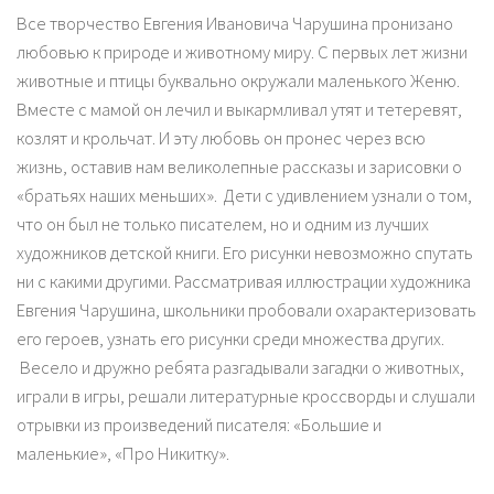
Все творчество Евгения Ивановича Чарушина пронизано
любовью к природе и животному миру. С первых лет жизни
животные и птицы буквально окружали маленького Женю.
Вместе с мамой он лечил и выкармливал утят и тетеревят,
козлят и крольчат. И эту любовь он пронес через всю
жизнь, оставив нам великолепные рассказы и зарисовки о
«братьях наших меньших». Дети с удивлением узнали о том,
что он был не только писателем, но и одним из лучших
художников детской книги. Его рисунки невозможно спутать
ни с какими другими. Рассматривая иллюстрации художника
Евгения Чарушина, школьники пробовали охарактеризовать
его героев, узнать его рисунки среди множества других.
Весело и дружно ребята разгадывали загадки о животных,
играли в игры, решали литературные кроссворды и слушали
отрывки из произведений писателя: «Большие и
маленькие», «Про Никитку».