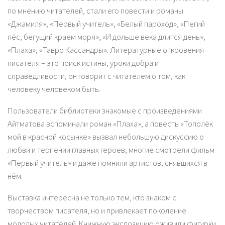
по мнению читателей, стали его повести и романы
«Джамиля», «Первый учитель», «Белый пароход», «Пегий
пёс, бегущий краем моря», «И дольше века длится день»,
«Плаха», «Тавро Кассандры». Литературные откровения
писателя – это поиск истины, уроки добра и
справедливости, он говорит с читателем о том, как
человеку человеком быть.
Пользователи библиотеки знакомые с произведениями
Айтматова вспоминали роман «Плаха», а повесть «Тополёк
мой в красной косынке» вызвал небольшую дискуссию о
любви и терпении главных героев, многие смотрели фильм
«Первый учитель» и даже помнили артистов, снявшихся в
нём.
Выставка интересна не только тем, кто знаком с
творчеством писателя, но и привлекает поколение
молодых читателей. Книжную экспозицию оживили фигурки