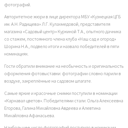
фотографий.
Авторитетное жюри в лице директора МБУ «Кузнецкая ЦГБ
им. А.Н. Радищева» Л.Г. Кулахмедовой, представителя
магазина «Садовый центр» Куркиной Т.А., опытного дачника
со стажем, постоянного члена клуба «Наш сад и огород»
Шорина Н.А., подвело итоги и назвало победителей в пяти
номинациях.
Гости обратили внимание на необычность и оригинальность
оформления фотовыставки: фотографии словно парили в
воздухе, закреплённые на садовом шпагате.
Самые яркие и красочные снимки поступили в номинации
«Карнавал цветов». Победителями стали: Ольга Алексеевна
Егорова, Галина Михайловна Авдеева и Алевтина
Михайловна Афанасьева.
Наибольшее число фотографий поступило в номинации