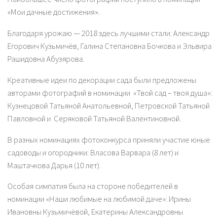
«Мои дачные достижения».
Благодаря урожаю — 2018 здесь лучшими стали: Александр
Егорович Кузьмичёв, Галина Степановна Бочкова и Эльвира
Рашидовна Абузярова.
Креативные идеи по декорации сада были предложены
авторами фотографий в номинации «Твой сад – твоя душа»:
Кузнецовой Татьяной Анатольевной, Петровской Татьяной
Павловной и Серяковой Татьяной Валентиновной.
В разных номинациях фотоконкурса приняли участие юные
садоводы и огородники: Власова Варвара (8 лет) и
Маштачкова Дарья (10 лет).
Особая симпатия была на стороне победителей в
номинации «Наши любимые на любимой даче»: Ирины
Ивановны Кузьмичёвой, Екатерины Александровны