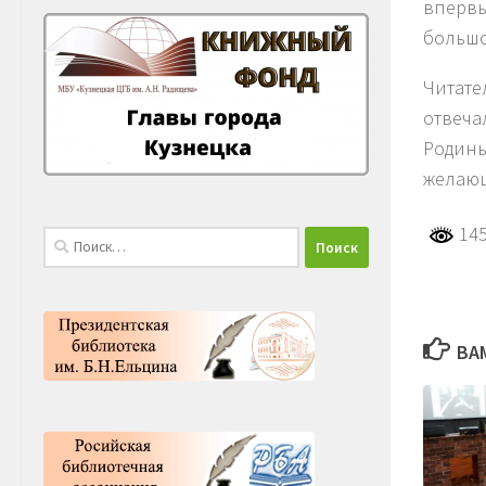
впервы
большо
Читате
отвеча
Родины
желающ
145
Найти:
ВА