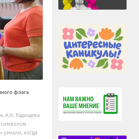
нного флага
. А.Н. Радищева
д символом
и узнали, когда