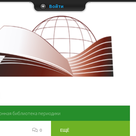
Войти
онная библиотека периодики
0
ЕЩЁ