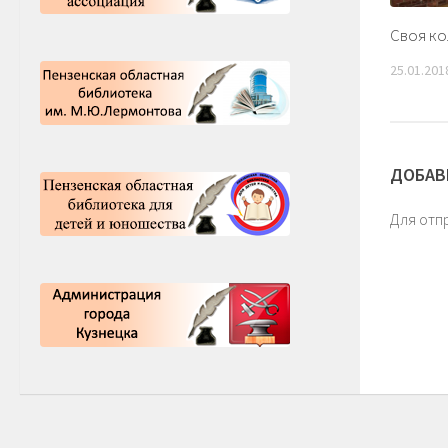
Своя ко
25.01.201
ДОБАВ
Для отп