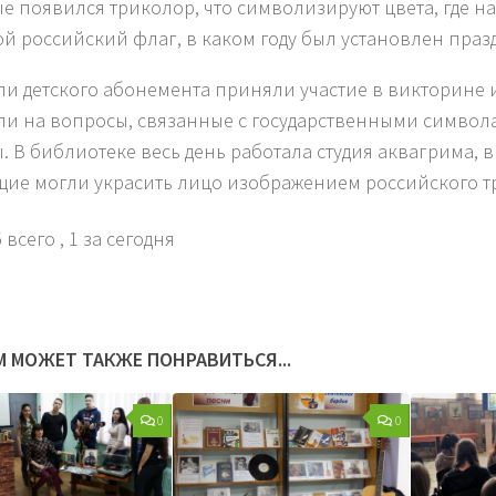
е появился триколор, что символизируют цвета, где н
й российский флаг, в каком году был установлен праз
ли детского абонемента приняли участие в викторине 
ли на вопросы, связанные с государственными симво
. В библиотеке весь день работала студия аквагрима, 
ие могли украсить лицо изображением российского т
 всего
, 1 за сегодня
М МОЖЕТ ТАКЖЕ ПОНРАВИТЬСЯ...
0
0