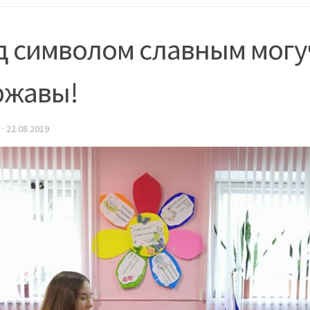
д символом славным могу
ржавы!
·
22.08.2019