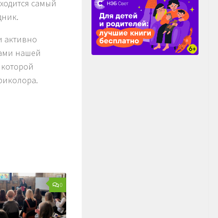
аходится самый
дник.
и активно
лами нашей
в которой
риколора.
0