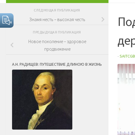
СЛЕДУЮЩАЯ ПУБЛИКАЦИЯ
По
Знамя несть – высокая честь
ПРЕДЫДУЩАЯ ПУБЛИКАЦИЯ
де
Новое поколение – здоровое
продвижение
-
SAITCGB
А.Н. РАДИЩЕВ: ПУТЕШЕСТВИЕ ДЛИНОЮ В ЖИЗНЬ