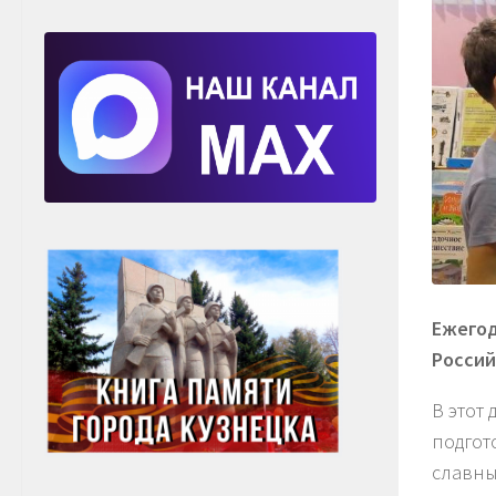
Ежегод
Россий
В этот
подгот
славны