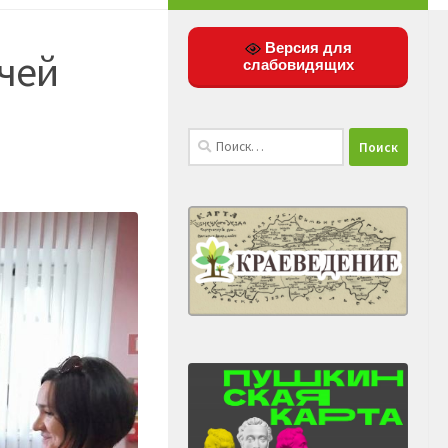
Версия для
чей
слабовидящих
Найти: