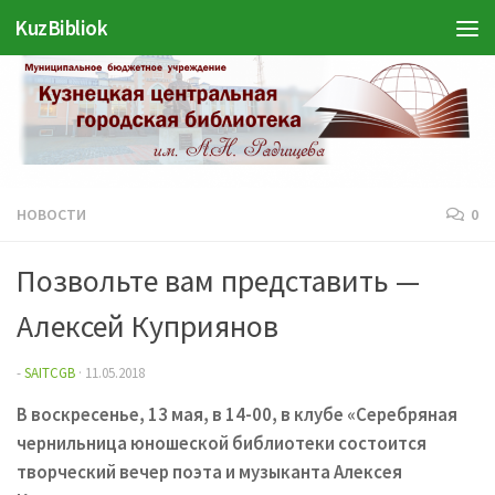
Войти
KuzBibliok
Перейти к содержимому
НОВОСТИ
0
Позвольте вам представить —
Алексей Куприянов
-
SAITCGB
·
11.05.2018
В воскресенье, 13 мая, в 14-00, в клубе «Серебряная
чернильница юношеской библиотеки состоится
творческий вечер поэта и музыканта Алексея