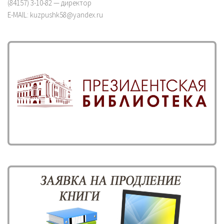
(84157) 3-10-82 — директор
E-MAIL: kuzpushk58@yandex.ru