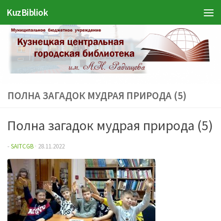
Войти
KuzBibliok
Перейти к содержимому
ПОЛНА ЗАГАДОК МУДРАЯ ПРИРОДА (5)
Полна загадок мудрая природа (5)
-
SAITCGB
·
28.11.2022