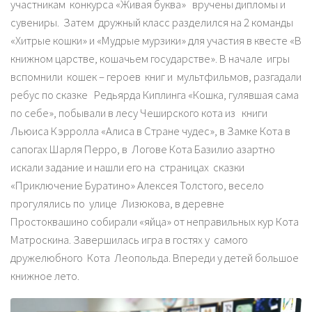
участникам конкурса «Живая буква» вручены дипломы и
сувениры. Затем дружный класс разделился на 2 команды
«Хитрые кошки» и «Мудрые мурзики» для участия в квесте «В
книжном царстве, кошачьем государстве». В начале игры
вспомнили кошек – героев книг и мультфильмов, разгадали
ребус по сказке Редьярда Киплинга «Кошка, гулявшая сама
по себе», побывали в лесу Чеширского кота из книги
Льюиса Кэрролла «Алиса в Стране чудес», в Замке Кота в
сапогах Шарля Перро, в Логове Кота Базилио азартно
искали задание и нашли его на страницах сказки
«Приключение Буратино» Алексея Толстого, весело
прогулялись по улице Лизюкова, в деревне
Простоквашино собирали «яйца» от неправильных кур Кота
Матроскина. Завершилась игра в гостях у самого
дружелюбного Кота Леопольда. Впереди у детей большое
книжное лето.