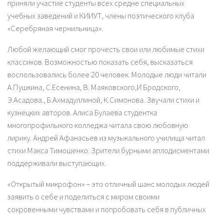
приняли участие студенты всех средне специальных
учебных заведений и КИИУТ, члены поэтического клуба
«Серебряная чернильница».
Любой желающий смог прочесть свои или любимые стихи
классиков. Возможностью показать себя, высказаться
воспользовались более 20 человек. Молодые люди читали
А.Пушкина, С.Есенина, В. Маяковского,И Бродского,
Э.Асадова., Б.Ахмадуллиной, К.Симонова. Звучали стихи и
кузнецких авторов. Алиса Булаева студентка
многопрофильного колледжа читала свою любовную
лирику. Андрей Афанасьев из музыкального училища читал
стихи Макса Тимошенко. Зрители бурными аплодисментами
поддерживали выступающих.
«Открытый микрофон» – это отличный шанс молодых людей
заявить о себе и поделиться с миром своими
сокровенными чувствами и попробовать себя в публичных