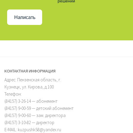
решении
Написать
КОНТАКТНАЯ ИНФОРМАЦИЯ
Адрес: Пензенская область, г.
Кузнецк, ул. Кирова, д.100
Телефон:
(84157) 3-26-14 — абонемент
(84157) 9-00-59 — детский абонемент
(84157) 9-00-60 — зам. директора
(84157) 3-10-82 — директор
E-MAIL: kuzpushk58@yandex.ru