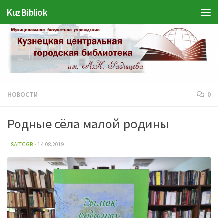
Войти
KuzBibliok
Перейти к содержимому
НОВОСТИ
0
Родные сёла малой родины
-
SAITCGB
·
14.08.2019