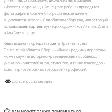
учителями, старожилами, школьниками. В разделе
«Известные уроженцы Кузнецкого района» приводятся
фотографии и краткие биографические данные
выдающихся жителей. Для обложки сборника, иллюстраций
использованы картины кузнецких художников Анвяря, Ольги
и Али Батаршиных.
Книга издана на средства гранта Правительства
Пензенской области. Сборник «Дымок родимых деревень»
может служить историко-краеведческим пособием для
учеников и учителей школ, студентов, а также краеведов и
всех патриотов разных возрастов и профессий.
151 всего
, 1 за сегодня
ВАМ МОЖЕТ ТАКЖЕ ПОНРАВИТЬСЯ...