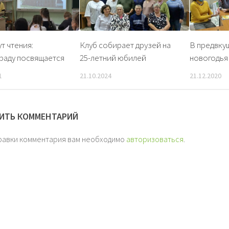
т чтения:
Клуб собирает друзей на
В предвку
раду посвящается
25-летний юбилей
новогодья
1
21.10.2024
21.12.2020
ИТЬ КОММЕНТАРИЙ
равки комментария вам необходимо
авторизоваться
.