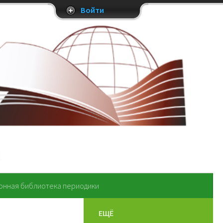
Войти
онная библиотека периодики
ЕЩЁ