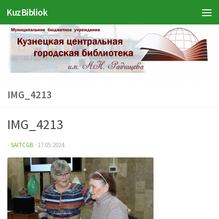
Войти
KuzBibliok
Перейти к содержимому
IMG_4213
IMG_4213
-
SAITCGB
·
17.05.2024