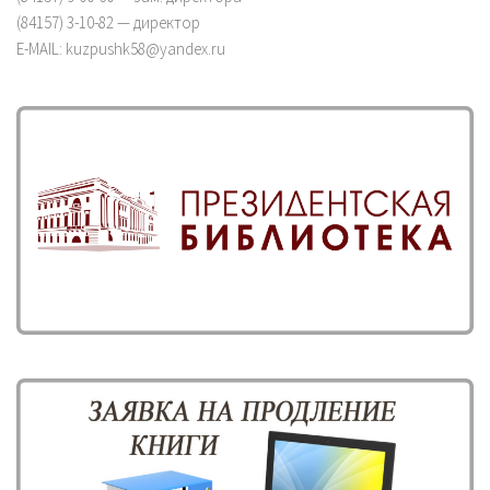
(84157) 3-10-82 — директор
E-MAIL: kuzpushk58@yandex.ru