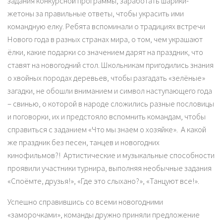
задания конкурсной программы, заработать шарики-
жетоны за правильные ответы, чтобы украсить ими
командную елку. Ребята вспоминали о традициях встречи
Нового года в разных странах мира, о том, чем украшают
ёлки, какие подарки со значением дарят на праздник, что
ставят на новогодний стол. Школьникам пригодились знания
о хвойных породах деревьев, чтобы разгадать «зелёные»
загадки, не обошли вниманием и символ наступающего года
– свинью, о которой в народе сложились разные пословицы
и поговорки, их и предстояло вспомнить командам, чтобы
справиться с заданием «Что мы знаем о хозяйке». А какой
же праздник без песен, танцев и новогодних
кинофильмов?! Артистические и музыкальные способности
проявили участники турнира, выполняя необычные задания
«Споёмте, друзья!», «Где это слыхано?», «Танцуют все!».
Успешно справившись со всеми новогодними
«заморочками», команды дружно приняли предложение