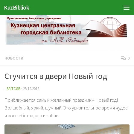
Войти
KuzBibliok
Перейти к содержимому
НОВОСТИ
0
Стучится в двери Новый год
-
SAITCGB
·
25.12.2018
Приближается самый желанный праздник – Новый год!
Волшебный, яркий, шумный. Это удивительное время чудес
и волшебства, игр и забав.