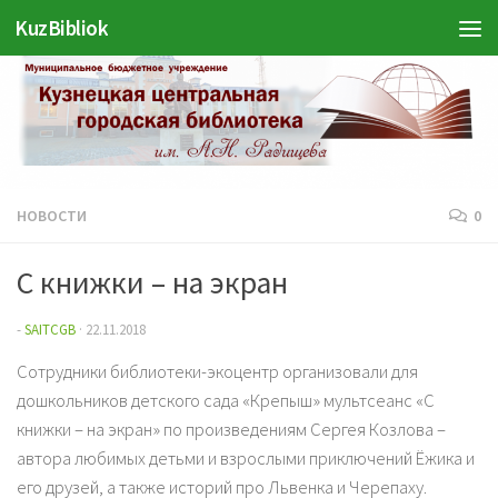
Войти
KuzBibliok
Перейти к содержимому
НОВОСТИ
0
С книжки – на экран
-
SAITCGB
·
22.11.2018
Сотрудники библиотеки-экоцентр организовали для
дошкольников детского сада «Крепыш» мультсеанс «С
книжки – на экран» по произведениям Сергея Козлова –
автора любимых детьми и взрослыми приключений Ёжика и
его друзей, а также историй про Львенка и Черепаху.