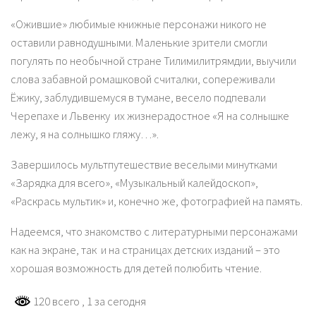
«Ожившие» любимые книжные персонажи никого не
оставили равнодушными. Маленькие зрители смогли
погулять по необычной стране Тилимилитрямдии, выучили
слова забавной ромашковой считалки, сопереживали
Ёжику, заблудившемуся в тумане, весело подпевали
Черепахе и Львенку их жизнерадостное «Я на солнышке
лежу, я на солнышко гляжу…».
Завершилось мультпутешествие веселыми минутками
«Зарядка для всего», «Музыкальный калейдоскоп»,
«Раскрась мультик» и, конечно же, фотографией на память.
Надеемся, что знакомство с литературными персонажами
как на экране, так и на страницах детских изданий – это
хорошая возможность для детей полюбить чтение.
120 всего
, 1 за сегодня