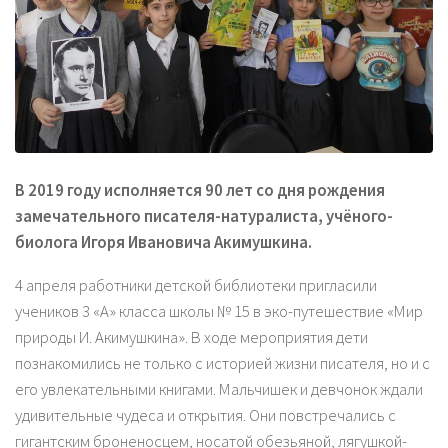
В 2019 году исполняется 90 лет со дня рождения
замечательного писателя-натуралиста, учёного-
биолога Игоря Ивановича Акимушкина.
4 апреля работники детской библиотеки пригласили
учеников 3 «А» класса школы № 15 в эко-путешествие «Мир
природы И. Акимушкина». В ходе мероприятия дети
познакомились не только с историей жизни писателя, но и с
его увлекательными книгами. Мальчишек и девчонок ждали
удивительные чудеса и открытия. Они повстречались с
гигантским броненосцем, носатой обезьяной, лягушкой-