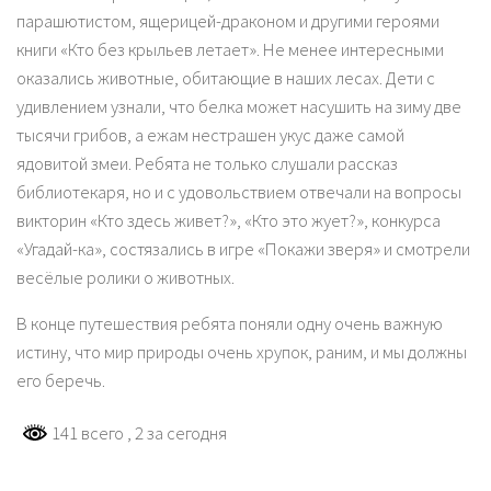
парашютистом, ящерицей-драконом и другими героями
книги «Кто без крыльев летает». Не менее интересными
оказались животные, обитающие в наших лесах. Дети с
удивлением узнали, что белка может насушить на зиму две
тысячи грибов, а ежам нестрашен укус даже самой
ядовитой змеи. Ребята не только слушали рассказ
библиотекаря, но и с удовольствием отвечали на вопросы
викторин «Кто здесь живет?», «Кто это жует?», конкурса
«Угадай-ка», состязались в игре «Покажи зверя» и смотрели
весёлые ролики о животных.
В конце путешествия ребята поняли одну очень важную
истину, что мир природы очень хрупок, раним, и мы должны
его беречь.
141 всего
, 2 за сегодня