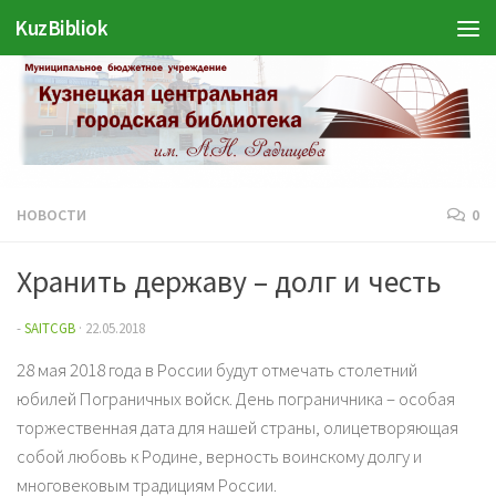
Войти
KuzBibliok
Перейти к содержимому
НОВОСТИ
0
Хранить державу – долг и честь
-
SAITCGB
·
22.05.2018
28 мая 2018 года в России будут отмечать столетний
юбилей Пограничных войск. День пограничника – особая
торжественная дата для нашей страны, олицетворяющая
собой любовь к Родине, верность воинскому долгу и
многовековым традициям России.