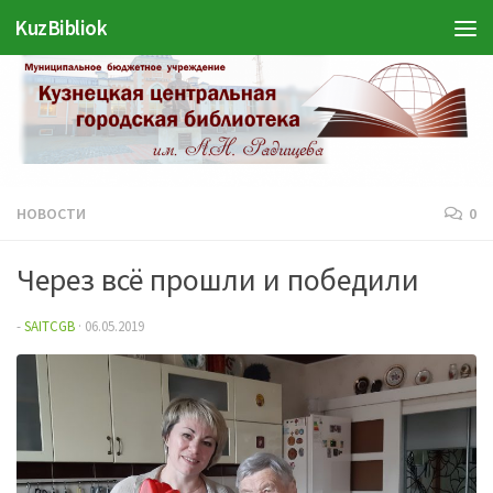
Войти
KuzBibliok
Перейти к содержимому
НОВОСТИ
0
Через всё прошли и победили
-
SAITCGB
·
06.05.2019