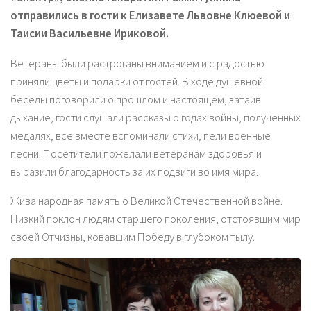
отправились в гости к Елизавете Львовне Клюевой и
Таисии Васильевне Ириковой.
Ветераны были растроганы вниманием и с радостью
приняли цветы и подарки от гостей. В ходе душевной
беседы поговорили о прошлом и настоящем, затаив
дыхание, гости слушали рассказы о годах войны, полученных
медалях, все вместе вспоминали стихи, пели военные
песни. Посетители пожелали ветеранам здоровья и
выразили благодарность за их подвиги во имя мира.
Жива народная память о Великой Отечественной войне.
Низкий поклон людям старшего поколения, отстоявшим мир
своей Отчизны, ковавшим Победу в глубоком тылу.