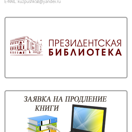
E-MAIL: kuzpushk58@yandex.ru