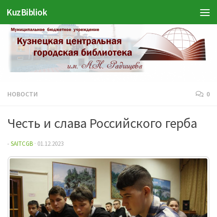
Войти
KuzBibliok
Перейти к содержимому
НОВОСТИ
0
Честь и слава Российского герба
-
SAITCGB
·
01.12.2023