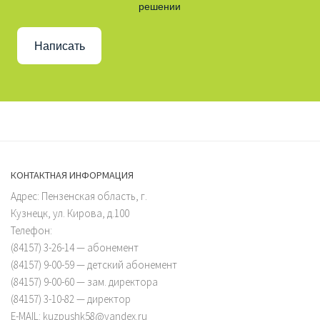
решении
Написать
КОНТАКТНАЯ ИНФОРМАЦИЯ
Адрес: Пензенская область, г.
Кузнецк, ул. Кирова, д.100
Телефон:
(84157) 3-26-14 — абонемент
(84157) 9-00-59 — детский абонемент
(84157) 9-00-60 — зам. директора
(84157) 3-10-82 — директор
E-MAIL: kuzpushk58@yandex.ru