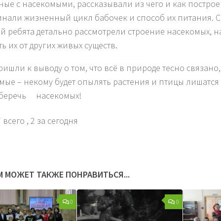
ные с насекомыми, рассказывали из чего и как постро
нали жизненный цикл бабочек и способ их питания. 
й ребята детально рассмотрели строение насекомых, н
ь их от других живых существ.
ришли к выводу о том, что всё в природе тесно связано,
мые – некому будет опылять растения и птицы лишатся
 беречь насекомых!
 всего
, 2 за сегодня
М МОЖЕТ ТАКЖЕ ПОНРАВИТЬСЯ...
0
0