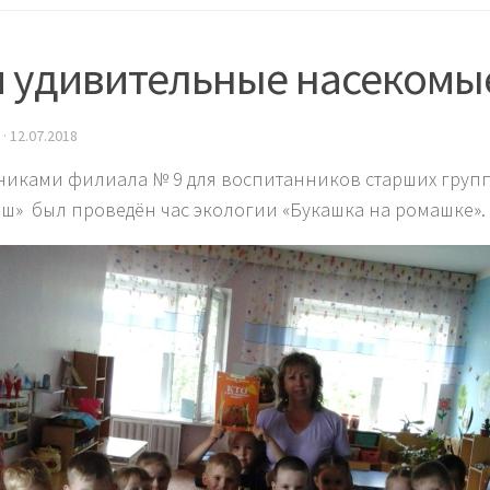
и удивительные насекомы
·
12.07.2018
никами филиала № 9 для воспитанников старших групп 
ш» был проведён час экологии «Букашка на ромашке».