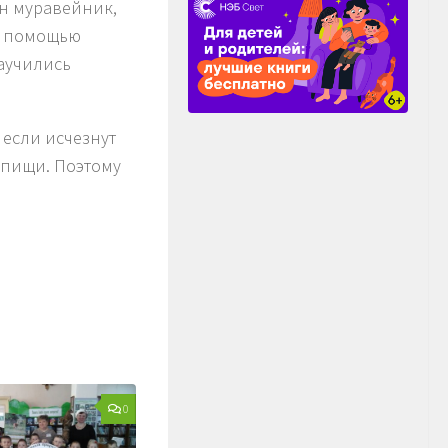
ен муравейник,
С помощью
аучились
 если исчезнут
 пищи. Поэтому
0