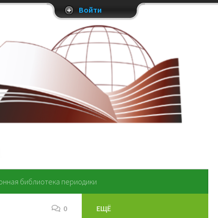
Войти
онная библиотека периодики
0
ЕЩЁ