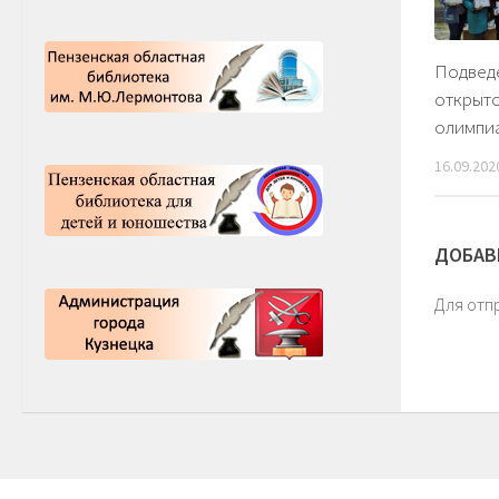
Подвед
открыто
олимпи
16.09.202
ДОБАВ
Для отп