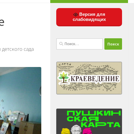
Версия для
е
слабовидящих
Найти:
детского сада