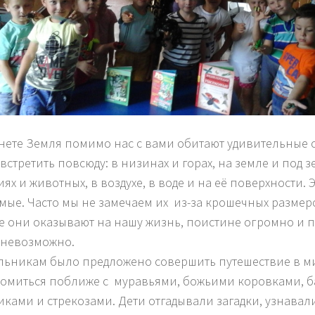
нете Земля помимо нас с вами обитают удивительные с
встретить повсюду: в низинах и горах, на земле и под з
ях и животных, в воздухе, в воде и на её поверхности. 
мые. Часто мы не замечаем их из-за крошечных размер
е они оказывают на нашу жизнь, поистине огромно и 
евозможно.
ьникам было предложено совершить путешествие в м
омиться поближе с муравьями, божьими коровками, б
иками и стрекозами. Дети отгадывали загадки, узнавал