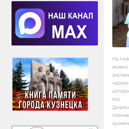
На пла
можно 
растени
насеко
которо
его н
Дошкол
познак
кузнеч