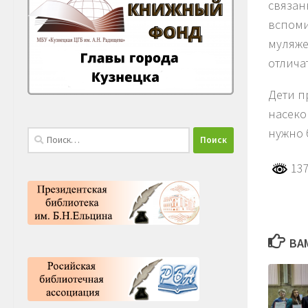
связан
вспоми
муляже
отличат
Дети п
насеко
нужно
Найти:
137
ВА