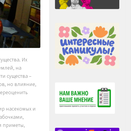
ущества. Их
емлей, на
Эти существа –
ов, но влияние,
переоценить
ир насекомых и
абочками,
и приметы,