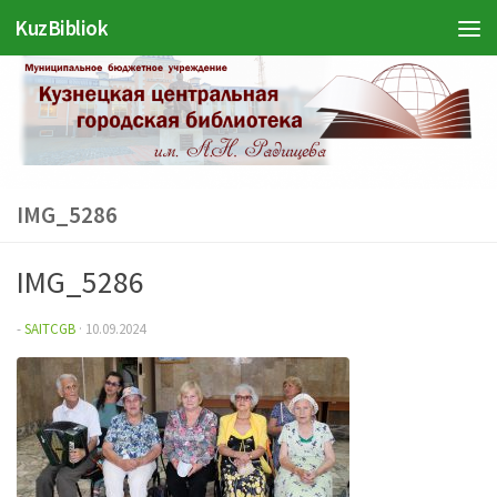
Войти
KuzBibliok
Перейти к содержимому
IMG_5286
IMG_5286
-
SAITCGB
·
10.09.2024