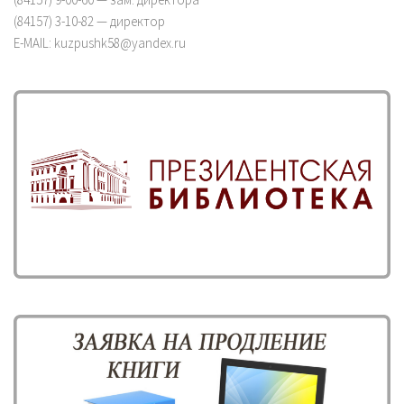
(84157) 3-10-82 — директор
E-MAIL: kuzpushk58@yandex.ru