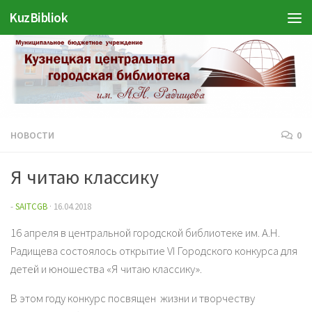
Войти
KuzBibliok
Перейти к содержимому
НОВОСТИ
0
Я читаю классику
-
SAITCGB
·
16.04.2018
16 апреля в центральной городской библиотеке им. А.Н.
Радищева состоялось открытие VI Городского конкурса для
детей и юношества «Я читаю классику».
В этом году конкурс посвящен жизни и творчеству