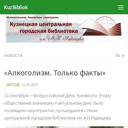
KuzBibliok
Перейти к содержимому
НОВОСТИ
0
«Алкоголизм. Только факты»
-
SAITCGB
·
12.09.2019
11 сентября — Всероссийский День трезвости. Этому
общественно значимому и актуальному дню было
посвящено мероприятие, прошедшее в стенах
центральной городской библиотеке им. А.Н.Радищева.