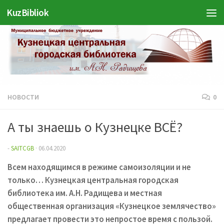
KuzBibliok
Перейти к содержимому
НОВОСТИ
0
А ты знаешь о Кузнецке ВСЁ?
-
SAITCGB
·
06.04.2020
Всем находящимся в режиме самоизоляции и не
только… Кузнецкая центральная городская
библиотека им. А.Н. Радищева
и местная
общественная организация «Кузнецкое землячество»
предлагает провести это непростое время с пользой
.