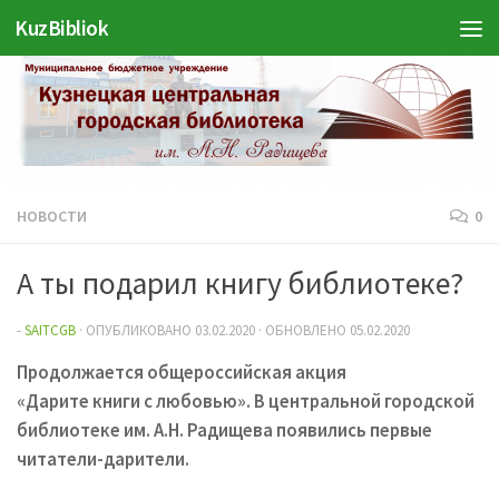
KuzBibliok
Перейти к содержимому
НОВОСТИ
0
А ты подарил книгу библиотеке?
-
SAITCGB
· ОПУБЛИКОВАНО
03.02.2020
· ОБНОВЛЕНО
05.02.2020
Продолжается общероссийская акция
«Дарите книги с любовью». В центральной городской
библиотеке им. А.Н. Радищева появились первые
читатели-дарители.